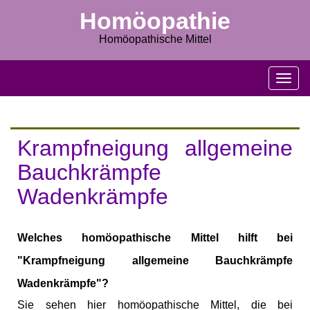
Homöopathie
Homöopathische Mittel
M
e
n
u
s
Krampfneigung allgemeine
c
h
Bauchkrämpfe
l
Wadenkrämpfe
i
e
ß
e
Welches homöopathische Mittel hilft bei
n
"Krampfneigung allgemeine Bauchkrämpfe
Wadenkrämpfe"?
Sie sehen hier homöopathische Mittel, die bei