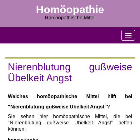
Homöopathie
Homöopathische Mittel
M
e
n
u
s
Nierenblutung gußweise
c
h
Übelkeit Angst
l
i
e
Welches homöopathische Mittel hilft bei
ß
e
"Nierenblutung gußweise Übelkeit Angst"?
n
Sie sehen hier homöopathische Mittel, die bei
"Nierenblutung gußweise Übelkeit Angst" helfen
können:
Ipecacuanha