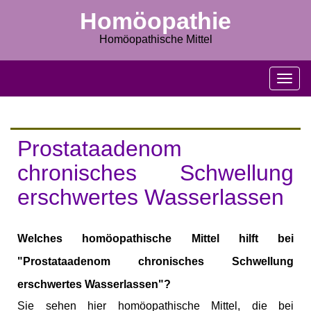
Homöopathie
Homöopathische Mittel
M
e
n
u
s
Prostataadenom
c
h
chronisches Schwellung
l
erschwertes Wasserlassen
i
e
ß
e
Welches homöopathische Mittel hilft bei
n
"Prostataadenom chronisches Schwellung
erschwertes Wasserlassen"?
Sie sehen hier homöopathische Mittel, die bei