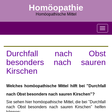
Homöopathie
Homöopathische Mittel
M
e
n
u
s
Durchfall nach Obst
c
h
besonders nach sauren
l
Kirschen
i
e
ß
e
Welches homöopathische Mittel hilft bei "Durchfall
n
nach Obst besonders nach sauren Kirschen"?
Sie sehen hier homöopathische Mittel, die bei "Durchfall
nach Obst besonders nach sauren Kirschen" helfen
können: