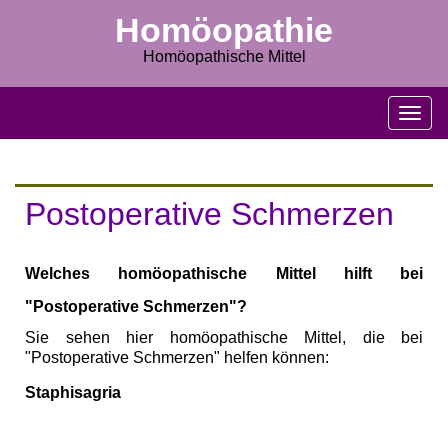
Homöopathie
Homöopathische Mittel
M
e
n
u
s
Postoperative Schmerzen
c
h
l
Welches homöopathische Mittel hilft bei
i
e
"Postoperative Schmerzen"?
ß
e
Sie sehen hier homöopathische Mittel, die bei
n
"Postoperative Schmerzen" helfen können:
Staphisagria